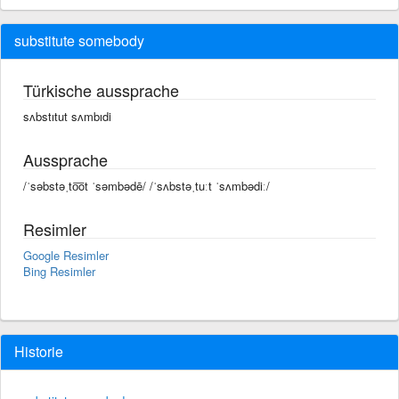
substitute somebody
Türkische aussprache
sʌbstıtut sʌmbıdi
Aussprache
/ˈsəbstəˌto͞ot ˈsəmbədē/ /ˈsʌbstəˌtuːt ˈsʌmbədiː/
Resimler
Google Resimler
Bing Resimler
Historie