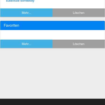
substitute somebody
Mehr...
Löschen
Favoriten
Mehr...
Löschen