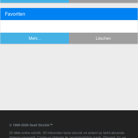
Favoriten
Mehr...
Löschen
© 1999-2026 Sesli Sözlük™
20 dilde online sözlük. 20 milyondan fazla sözcük ve anlamı üç farklı aksanda
dinleme seçeneği. Cümle ve Videolar ile zenginleştirilmiş içerik. Etimoloji, Eş ve