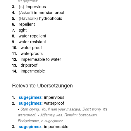
su geçirmez.
{s}
impervious
(Askeri)
immersion proof
(Havacılık)
hydrophobic
repellent
tight
water repellent
water resistant
water proof
waterproofs
impermeable to water
dripproof
impermeable
Relevante Übersetzungen
sugeçirmez
impervious
sugeçirmez
waterproof
Stop crying. You'll ruin your mascara. Don't worry, it's
-
waterproof.
Ağlamayı kes. Rimelini bozacaksın.
Endişelenme, o sugeçirmez.
sugeçirmez
impermeable