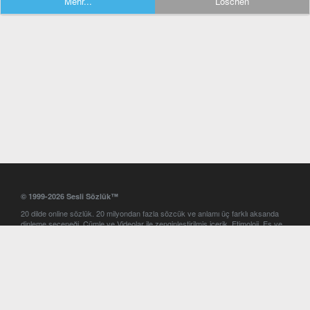
Mehr...
Löschen
© 1999-2026 Sesli Sözlük™
20 dilde online sözlük. 20 milyondan fazla sözcük ve anlamı üç farklı aksanda
dinleme seçeneği. Cümle ve Videolar ile zenginleştirilmiş içerik. Etimoloji, Eş ve
Zıt anlamlar, kelime okunuşları ve günün kelimesi. Yazım Türkçeleştirici ile hatalı
Türkçe metinleri düzeltme. iOS, Android ve Windows mobil platformlarda online
ve offline sözlük programları. Sesli Sözlük garantisinde Profesyonel çeviri
hizmetleri. İngilizce kelime haznenizi arttıracak kelime oyunları. Ayarlar
bölümünü kullarak çevirisini görmek istediğiniz sözlükleri seçme ve aynı
zamanda sözlüklerin gösterim sırasını ayarlama imkanı. Kelimelerin
seslendirilişini otomatik dinlemek için ayarlardan isteğiniz aksanı seçebilirsiniz.