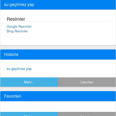
su geçirmez yap
Resimler
Google Resimler
Bing Resimler
Historie
su geçirmez yap
Mehr...
Löschen
Favoriten