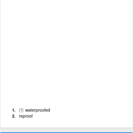
{f}
waterproofed
reproof