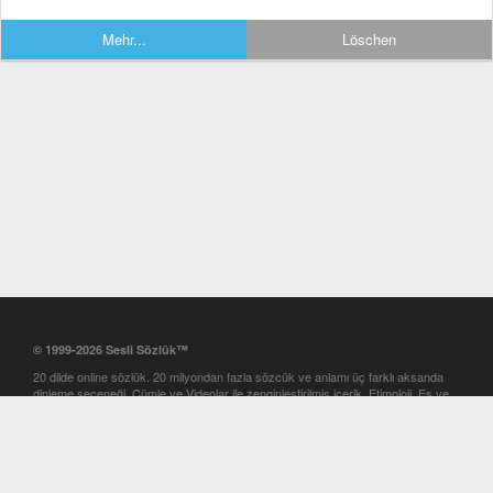
Mehr...
Löschen
© 1999-2026 Sesli Sözlük™
20 dilde online sözlük. 20 milyondan fazla sözcük ve anlamı üç farklı aksanda
dinleme seçeneği. Cümle ve Videolar ile zenginleştirilmiş içerik. Etimoloji, Eş ve
Zıt anlamlar, kelime okunuşları ve günün kelimesi. Yazım Türkçeleştirici ile hatalı
Türkçe metinleri düzeltme. iOS, Android ve Windows mobil platformlarda online
ve offline sözlük programları. Sesli Sözlük garantisinde Profesyonel çeviri
hizmetleri. İngilizce kelime haznenizi arttıracak kelime oyunları. Ayarlar
bölümünü kullarak çevirisini görmek istediğiniz sözlükleri seçme ve aynı
zamanda sözlüklerin gösterim sırasını ayarlama imkanı. Kelimelerin