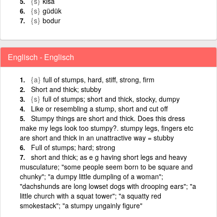
{s}
kısa
{s}
güdük
{s}
bodur
Englisch - Englisch
{a}
full of stumps, hard, stiff, strong, firm
Short and thick; stubby
{s}
full of stumps; short and thick, stocky, dumpy
Like or resembling a stump, short and cut off
Stumpy things are short and thick. Does this dress
make my legs look too stumpy?. stumpy legs, fingers etc
are short and thick in an unattractive way = stubby
Full of stumps; hard; strong
short and thick; as e g having short legs and heavy
musculature; "some people seem born to be square and
chunky"; "a dumpy little dumpling of a woman";
"dachshunds are long lowset dogs with drooping ears"; "a
little church with a squat tower"; "a squatty red
smokestack"; "a stumpy ungainly figure"