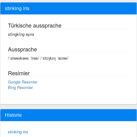
stinking iris
Türkische aussprache
stîngkîng ayrıs
Aussprache
/ˈstəɴɢkəɴɢ ˈīrəs/ /ˈstɪŋkɪŋ ˈaɪrəs/
Resimler
Google Resimler
Bing Resimler
Historie
stinking iris