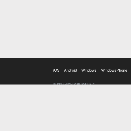
iOS
Android
Windows
WindowsPhone
© 1999-2026 Sesli Sözlük™
20 dilde online sözlük. 20 milyondan fazla sözcük ve anl
kelimesi. Yazım Türkçeleştirici ile hatalı Türkçe metinl
İngilizce kelime haznenizi arttıracak kelime oyunları. 
seslendirilişini otomatik dinlemek için ayarlardan isteğin