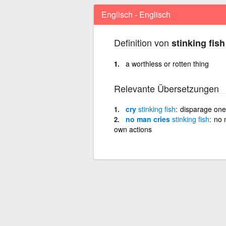
Englisch - Englisch
Definition von
stinking fish
a worthless or rotten thing
Relevante Übersetzungen
cry
stinking
fish
disparage one'
no man cries
stinking
fish
no 
own actions