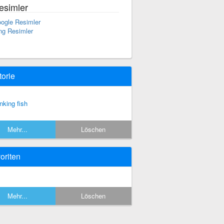
esimler
ogle Resimler
ng Resimler
torie
inking fish
Mehr...
Löschen
oriten
Mehr...
Löschen