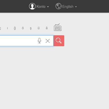
Konto
English
ç
ı
ğ
ö
ş
ü
â