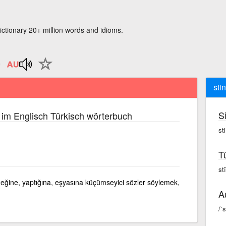
ictionary 20+ million words and idioms.
sti
S
im Englisch Türkisch wörterbuch
st
T
st
eğine, yaptığına, eşyasına küçümseyici sözler söylemek,
A
/ˈ