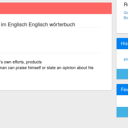
R
Go
Bi
im Englisch Englisch wörterbuch
His
st
s own efforts, products
man can praise himself or state an opinion about his
Fav