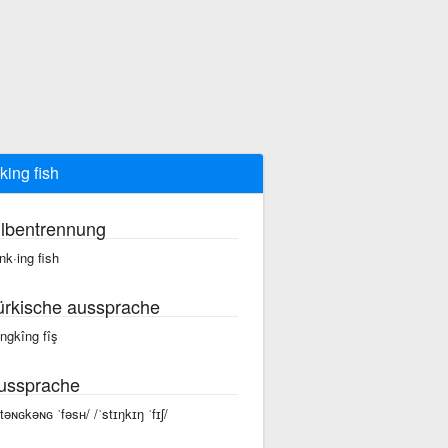
nking fish
ilbentrennung
ink·ing fish
ürkische aussprache
îngkîng fîş
ussprache
stəɴɢkəɴɢ ˈfəsʜ/ /ˈstɪŋkɪŋ ˈfɪʃ/