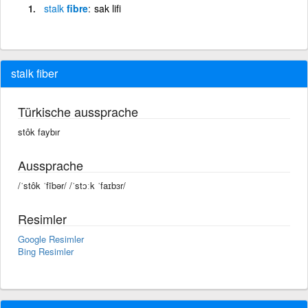
stalk
fibre
sak lifi
stalk fiber
Türkische aussprache
stôk faybır
Aussprache
/ˈstôk ˈfībər/ /ˈstɔːk ˈfaɪbɜr/
Resimler
Google Resimler
Bing Resimler