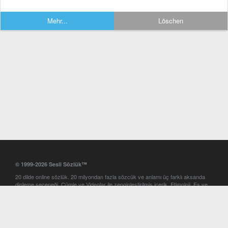
Mehr...
Löschen
© 1999-2026 Sesli Sözlük™
20 dilde online sözlük. 20 milyondan fazla sözcük ve anlamı üç farklı aksanda
dinleme seçeneği. Cümle ve Videolar ile zenginleştirilmiş içerik. Etimoloji, Eş ve
Zıt anlamlar, kelime okunuşları ve günün kelimesi. Yazım Türkçeleştirici ile hatalı
Türkçe metinleri düzeltme. iOS, Android ve Windows mobil platformlarda online
ve offline sözlük programları. Sesli Sözlük garantisinde Profesyonel çeviri
hizmetleri. İngilizce kelime haznenizi arttıracak kelime oyunları. Ayarlar
bölümünü kullarak çevirisini görmek istediğiniz sözlükleri seçme ve aynı