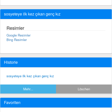
sosyeteye ilk kez çıkan genç kız
Resimler
Google Resimler
Bing Resimler
Historie
sosyeteye ilk kez çıkan genç kız
Mehr...
Löschen
Favoriten