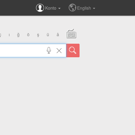
Konto
English
ç
ı
ğ
ö
ş
ü
â