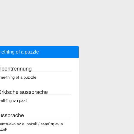
ething of a puzzle
ilbentrennung
me·thing of a puz·zle
ürkische aussprache
mthîng ıv ı pʌzıl
ussprache
səmᴛʜəɴɢ əv ə ˈpəzəl/ /ˈsʌmθɪŋ əv ə
ʌzəl/