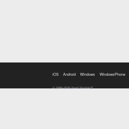
iOS
Android
Windows
WindowsPhone
© 1999-2026 Sesli Sözlük™
20 dilde online sözlük. 20 milyondan fazla sözcük ve anl
kelimesi. Yazım Türkçeleştirici ile hatalı Türkçe metinl
İngilizce kelime haznenizi arttıracak kelime oyunları. 
seslendirilişini otomatik dinlemek için ayarlardan isteğin