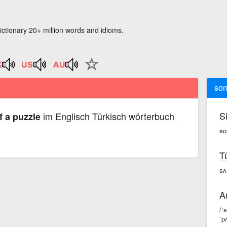
ictionary 20+ million words and idioms.
som
S
im Englisch Türkisch wörterbuch
 a puzzle
so
T
sʌ
A
/ˈ
ˈp