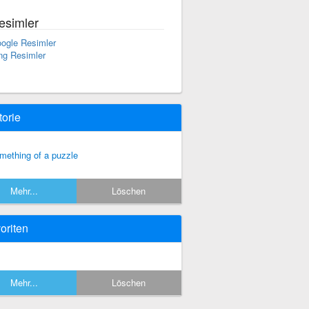
esimler
ogle Resimler
ng Resimler
torie
mething of a puzzle
Mehr...
Löschen
oriten
Mehr...
Löschen