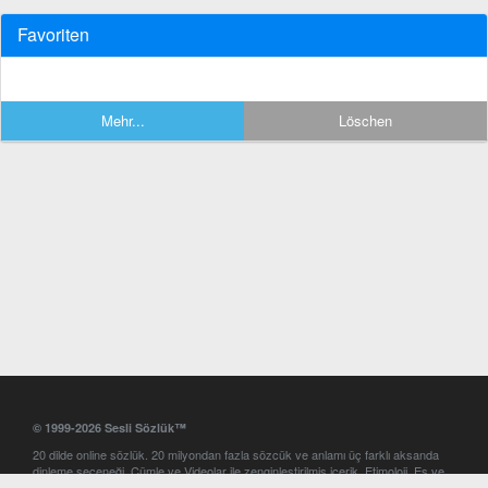
Favoriten
Mehr...
Löschen
© 1999-2026 Sesli Sözlük™
20 dilde online sözlük. 20 milyondan fazla sözcük ve anlamı üç farklı aksanda
dinleme seçeneği. Cümle ve Videolar ile zenginleştirilmiş içerik. Etimoloji, Eş ve
Zıt anlamlar, kelime okunuşları ve günün kelimesi. Yazım Türkçeleştirici ile hatalı