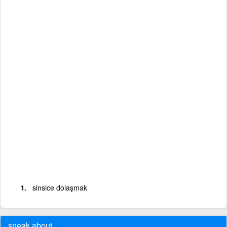
sinsice dolaşmak
sneak about