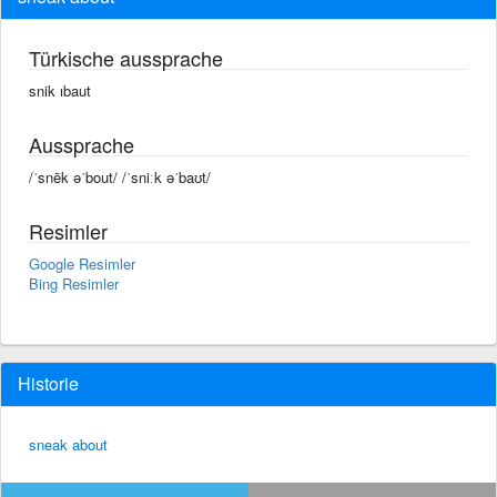
Türkische aussprache
snik ıbaut
Aussprache
/ˈsnēk əˈbout/ /ˈsniːk əˈbaʊt/
Resimler
Google Resimler
Bing Resimler
Historie
sneak about