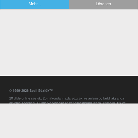
Mehr...
Löschen
© 1999-2026 Sesli Sözlük™
20 dilde online sözlük. 20 milyondan fazla sözcük ve anlamı üç farklı aksanda
dinleme seçeneği. Cümle ve Videolar ile zenginleştirilmiş içerik. Etimoloji, Eş ve
Zıt anlamlar, kelime okunuşları ve günün kelimesi. Yazım Türkçeleştirici ile hatalı
Türkçe metinleri düzeltme. iOS, Android ve Windows mobil platformlarda online
ve offline sözlük programları. Sesli Sözlük garantisinde Profesyonel çeviri
hizmetleri. İngilizce kelime haznenizi arttıracak kelime oyunları. Ayarlar
bölümünü kullarak çevirisini görmek istediğiniz sözlükleri seçme ve aynı
zamanda sözlüklerin gösterim sırasını ayarlama imkanı. Kelimelerin
seslendirilişini otomatik dinlemek için ayarlardan isteğiniz aksanı seçebilirsiniz.