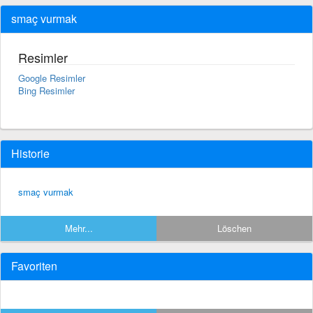
smaç vurmak
Resimler
Google Resimler
Bing Resimler
Historie
smaç vurmak
Mehr...
Löschen
Favoriten