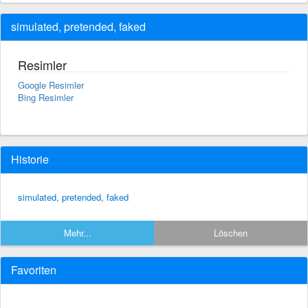
simulated, pretended, faked
Resimler
Google Resimler
Bing Resimler
Historie
simulated, pretended, faked
Mehr...
Löschen
Favoriten