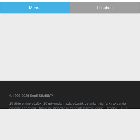
Mehr...
Löschen
© 1999-2026 Sesli Sözlük™
20 dilde online sözlük. 20 milyondan fazla sözcük ve anlamı üç farklı aksanda
dinleme seçeneği. Cümle ve Videolar ile zenginleştirilmiş içerik. Etimoloji, Eş ve
Zıt anlamlar, kelime okunuşları ve günün kelimesi. Yazım Türkçeleştirici ile hatalı
Türkçe metinleri düzeltme. iOS, Android ve Windows mobil platformlarda online
ve offline sözlük programları. Sesli Sözlük garantisinde Profesyonel çeviri
hizmetleri. İngilizce kelime haznenizi arttıracak kelime oyunları. Ayarlar
bölümünü kullarak çevirisini görmek istediğiniz sözlükleri seçme ve aynı
zamanda sözlüklerin gösterim sırasını ayarlama imkanı. Kelimelerin