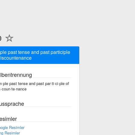
ple past tense and past participle
discountenance
ilbentrennung
m·ple past tense and past par·ti·ci·ple of
s·coun·te·nance
ussprache
esimler
ogle Resimler
ng Resimler