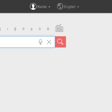
Konto
English
ç
ı
ğ
ö
ş
ü
â