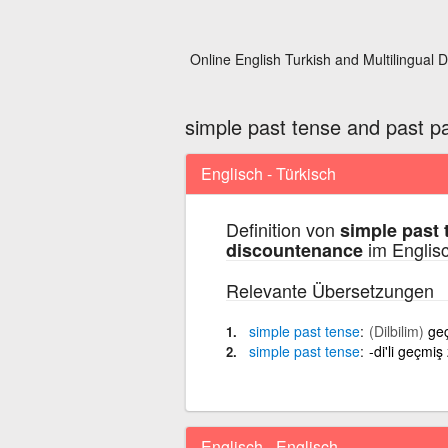
Online English Turkish and Multilingual D
simple past tense and past pa
Englisch - Türkisch
Definition von
simple past 
im Englisc
discountenance
Relevante Übersetzungen
simple
past
tense
(Dilbilim)
ge
simple
past
tense
-di'li geçmi
Englisch - Englisch