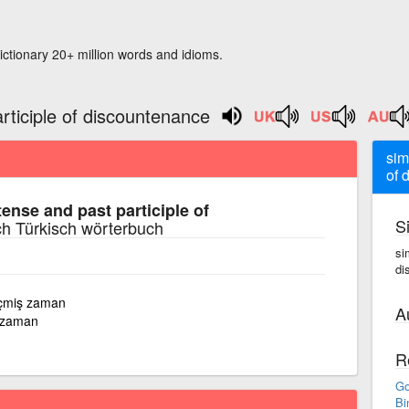
ictionary 20+ million words and idioms.
rticiple of discountenance
sim
of 
tense and past participle of
S
h Türkisch wörterbuch
si
di
çmiş zaman
A
ş zaman
R
Go
Bi