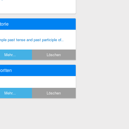
torie
mple past tense and past participle of..
Mehr...
Löschen
oriten
Mehr...
Löschen