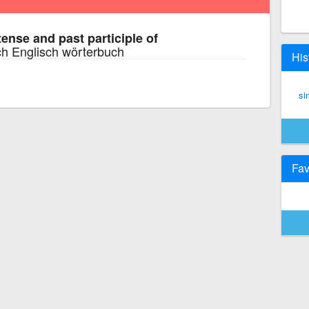
tense and past participle of
h Englisch wörterbuch
His
si
Fav