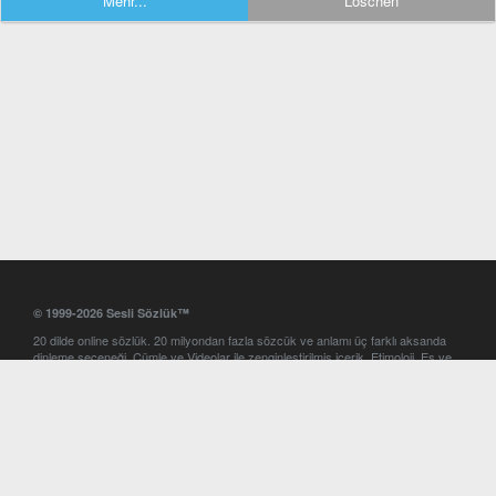
Mehr...
Löschen
© 1999-2026 Sesli Sözlük™
20 dilde online sözlük. 20 milyondan fazla sözcük ve anlamı üç farklı aksanda
dinleme seçeneği. Cümle ve Videolar ile zenginleştirilmiş içerik. Etimoloji, Eş ve
Zıt anlamlar, kelime okunuşları ve günün kelimesi. Yazım Türkçeleştirici ile hatalı
Türkçe metinleri düzeltme. iOS, Android ve Windows mobil platformlarda online
ve offline sözlük programları. Sesli Sözlük garantisinde Profesyonel çeviri
hizmetleri. İngilizce kelime haznenizi arttıracak kelime oyunları. Ayarlar
bölümünü kullarak çevirisini görmek istediğiniz sözlükleri seçme ve aynı
zamanda sözlüklerin gösterim sırasını ayarlama imkanı. Kelimelerin
seslendirilişini otomatik dinlemek için ayarlardan isteğiniz aksanı seçebilirsiniz.