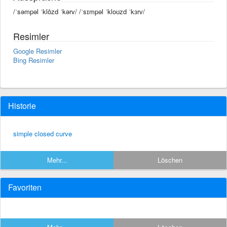
/ˈsəmpəl ˈklōzd ˈkərv/ /ˈsɪmpəl ˈkloʊzd ˈkɜrv/
Resimler
Google Resimler
Bing Resimler
Historie
simple closed curve
Mehr...
Löschen
Favoriten