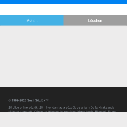
Mehr...
Löschen
© 1999-2026 Sesli Sözlük™
20 dilde online sözlük. 20 milyondan fazla sözcük ve anlamı üç farklı aksanda
dinleme seçeneği. Cümle ve Videolar ile zenginleştirilmiş içerik. Etimoloji, Eş ve
Zıt anlamlar, kelime okunuşları ve günün kelimesi. Yazım Türkçeleştirici ile hatalı
Türkçe metinleri düzeltme. iOS, Android ve Windows mobil platformlarda online
ve offline sözlük programları. Sesli Sözlük garantisinde Profesyonel çeviri