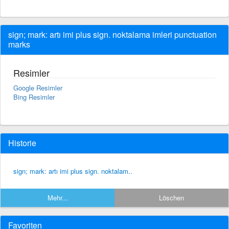
sign; mark: artı imi plus sign. noktalama imleri punctuation
marks
Resimler
Google Resimler
Bing Resimler
Historie
sign; mark: artı imi plus sign. noktalam..
Mehr...
Löschen
Favoriten