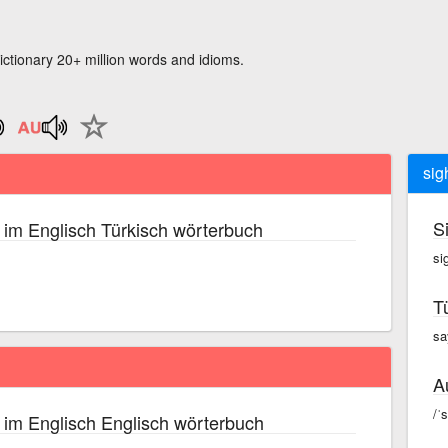
ictionary 20+ million words and idioms.
sigh
S
im Englisch Türkisch wörterbuch
sig
T
say
A
/ˈs
im Englisch Englisch wörterbuch