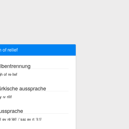
 of relief
ilbentrennung
h of re·lief
ürkische aussprache
 ıv rilif
ussprache
ī əv rēˈlēf/ /ˈsaɪ əv riːˈliːf/