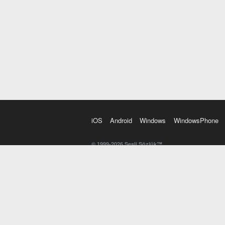
iOS
Android
Windows
WindowsPhone
© 1999-2026 Sesli Sözlük™
20 dilde online sözlük. 20 milyondan fazla sözcük ve anl
kelimesi. Yazım Türkçeleştirici ile hatalı Türkçe metinl
İngilizce kelime haznenizi arttıracak kelime oyunları. 
seslendirilişini otomatik dinlemek için ayarlardan isteğin