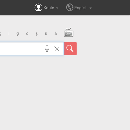
Konto
English
ç
ı
ğ
ö
ş
ü
â