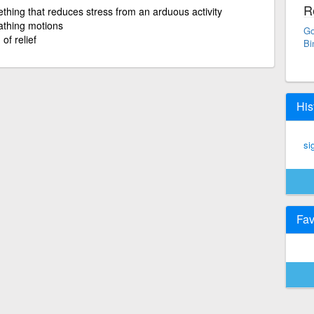
R
thing that reduces stress from an arduous activity
athing motions
Go
of relief
Bi
His
sig
Fav