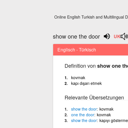
Online English Turkish and Multilingual D
show one the door
Englisch - Türkisch
Definition von
show one th
kovmak
kapı dışarı etmek
Relevante Übersetzungen
show
the
door
kovmak
one
the
door
kovmak
show
the
door
kapıyı gösterme