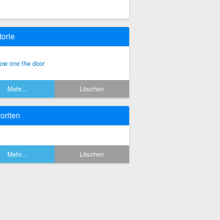
torie
ow one the door
Mehr...
Löschen
oriten
Mehr...
Löschen