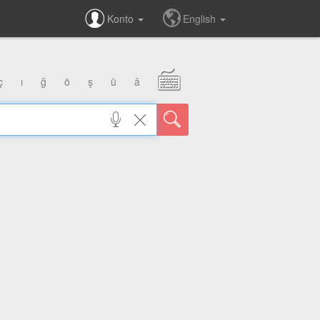
Konto
English
ç
ı
ğ
ö
ş
ü
â