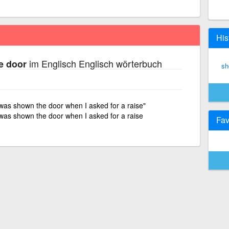
His
im Englisch Englisch wörterbuch
e door
sh
I was shown the door when I asked for a raise"
I was shown the door when I asked for a raise
Fav