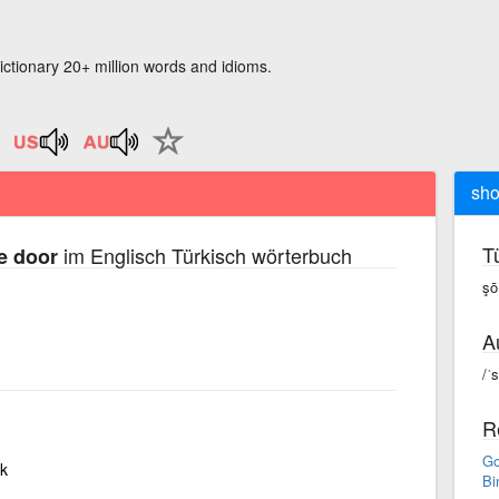
ictionary 20+ million words and idioms.
sho
T
im Englisch Türkisch wörterbuch
e door
şō
A
/ˈ
R
Go
k
Bi