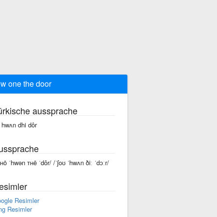
w one the door
ürkische aussprache
 hwʌn dhi dôr
ussprache
sʜō ˈhwən ᴛʜē ˈdôr/ /ˈʃoʊ ˈhwʌn ðiː ˈdɔːr/
esimler
ogle Resimler
ng Resimler