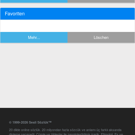
Favoriten
Mehr...
Löschen
© 1999-2026 Sesli Sözlük™
20 dilde online sözlük. 20 milyondan fazla sözcük ve anlamı üç farklı aksanda
dinleme seçeneği. Cümle ve Videolar ile zenginleştirilmiş içerik. Etimoloji, Eş ve