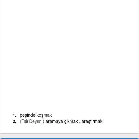
peşinde koşmak
(Fiili Deyim )
aramaya çıkmak , araştırmak