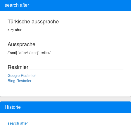
search after
Türkische aussprache
sırç äftır
Aussprache
/ˈsərʧ ˈaftər/ /ˈsɜrʧ ˈæftɜr/
Resimler
Google Resimler
Bing Resimler
Historie
search after