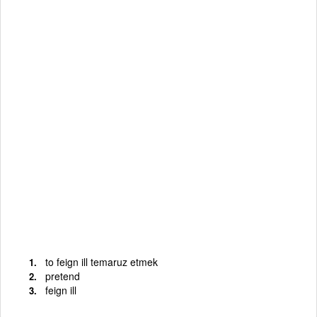
to feign ill temaruz etmek
pretend
feign ill