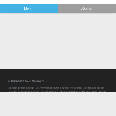
Mehr...
Löschen
© 1999-2026 Sesli Sözlük™
20 dilde online sözlük. 20 milyondan fazla sözcük ve anlamı üç farklı aksanda
dinleme seçeneği. Cümle ve Videolar ile zenginleştirilmiş içerik. Etimoloji, Eş ve
Zıt anlamlar, kelime okunuşları ve günün kelimesi. Yazım Türkçeleştirici ile hatalı
Türkçe metinleri düzeltme. iOS, Android ve Windows mobil platformlarda online
ve offline sözlük programları. Sesli Sözlük garantisinde Profesyonel çeviri
hizmetleri. İngilizce kelime haznenizi arttıracak kelime oyunları. Ayarlar
bölümünü kullarak çevirisini görmek istediğiniz sözlükleri seçme ve aynı
zamanda sözlüklerin gösterim sırasını ayarlama imkanı. Kelimelerin