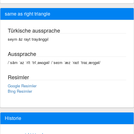
same as right triangle
Türkische aussprache
seym äz rayt trayänggıl
Aussprache
/ˈsām ˈaz ˈrīt ˈtrīˌaɴɢgəl/ /ˈseɪm ˈæz ˈraɪt ˈtraɪˌæŋɡəl/
Resimler
Google Resimler
Bing Resimler
Historie