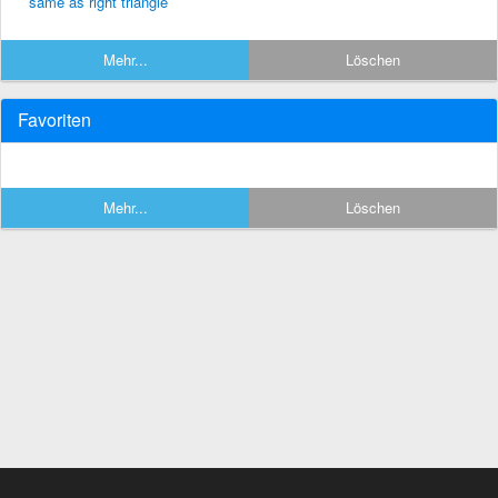
same as right triangle
Mehr...
Löschen
Favoriten
Mehr...
Löschen