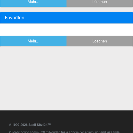
Mehr...
Löschen
Favoriten
Mehr...
Löschen
© 1999-2026 Sesli Sözlük™
20 dilde online sözlük. 20 milyondan fazla sözcük ve anlamı üç farklı aksanda