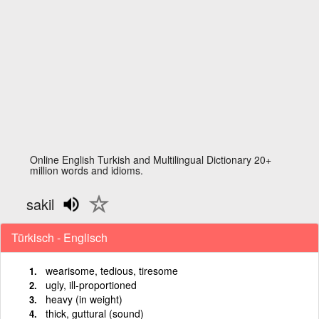
Online English Turkish and Multilingual Dictionary 20+
million words and idioms.
sakil
Türkisch - Englisch
wearisome, tedious, tiresome
ugly, ill-proportioned
heavy (in weight)
thick, guttural (sound)