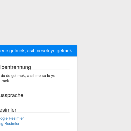
ede gelmek, asıl meseleye gelmek
ilbentrennung
·de·de gel·mek, a·sıl me·se·le·ye
l·mek
ussprache
esimler
ogle Resimler
ng Resimler