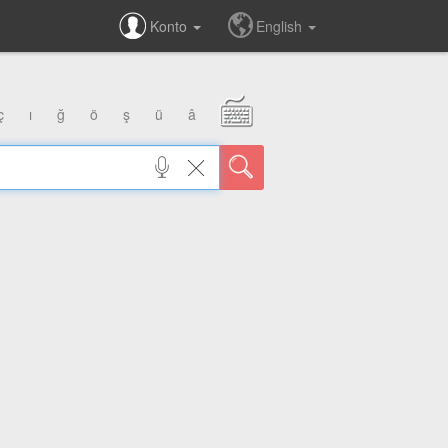
Konto
English
ç
ı
ğ
ö
ş
ü
â