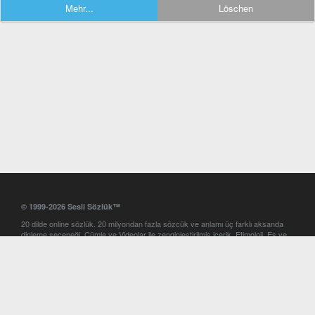
Mehr...
Löschen
© 1999-2026 Sesli Sözlük™
20 dilde online sözlük. 20 milyondan fazla sözcük ve anlamı üç farklı aksanda
dinleme seçeneği. Cümle ve Videolar ile zenginleştirilmiş içerik. Etimoloji, Eş ve
Zıt anlamlar, kelime okunuşları ve günün kelimesi. Yazım Türkçeleştirici ile hatalı
Türkçe metinleri düzeltme. iOS, Android ve Windows mobil platformlarda online
ve offline sözlük programları. Sesli Sözlük garantisinde Profesyonel çeviri
hizmetleri. İngilizce kelime haznenizi arttıracak kelime oyunları. Ayarlar
bölümünü kullarak çevirisini görmek istediğiniz sözlükleri seçme ve aynı
zamanda sözlüklerin gösterim sırasını ayarlama imkanı. Kelimelerin
seslendirilişini otomatik dinlemek için ayarlardan isteğiniz aksanı seçebilirsiniz.