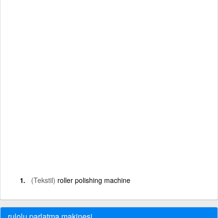
(Tekstil)
roller polishing machine
rulolu parlatma makinesi