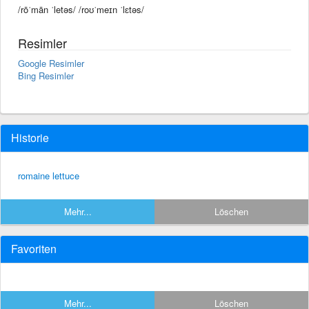
/rōˈmān ˈletəs/ /roʊˈmeɪn ˈlɛtəs/
Resimler
Google Resimler
Bing Resimler
Historie
romaine lettuce
Mehr...
Löschen
Favoriten
Mehr...
Löschen