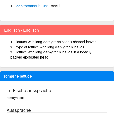
cos/
romaine
lettuce
marul
Englisch - Englisch
lettuce with long dark-green spoon-shaped leaves
type of lettuce with long dark green leaves
lettuce with long dark-green leaves in a loosely
packed elongated head
romaine lettuce
Türkische aussprache
rōmeyn letıs
Aussprache