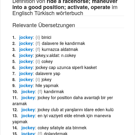
Definition von
ride a racehorse; maneuver
im
into a good position; activate, operate
Englisch Türkisch wörterbuch
Relevante Übersetzungen
jockey
{i}
binici
jockey
{f}
dalavere ile kandırmak
jockey
{f}
kurnazca aldatmak
jockey
jokey,v.aldat: n.cokey
jockey
{i}
cokey
jockey
jockey cap uzunca siperli kasket
jockey
dalavere yap
jockey
{i}
jokey
jockey
hile yapmak
jockey
{f}
kandırmak
jockey
jockey for position daha avantajlı bir yer
aramak
jockey
jockey club at yarışlarını idare eden kulü
jockey
en iyi vaziyeti elde etmek için manevra
yapmak
jockey
cokey sıfatıyle ata binmek
jockey
{f}
dolandırmak