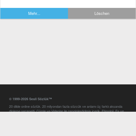
Mehr...
Löschen
© 1999-2026 Sesli Sözlük™
20 dilde online sözlük. 20 milyondan fazla sözcük ve anlamı üç farklı aksanda
dinleme seçeneği. Cümle ve Videolar ile zenginleştirilmiş içerik. Etimoloji, Eş ve
Zıt anlamlar, kelime okunuşları ve günün kelimesi. Yazım Türkçeleştirici ile hatalı
Türkçe metinleri düzeltme. iOS, Android ve Windows mobil platformlarda online
ve offline sözlük programları. Sesli Sözlük garantisinde Profesyonel çeviri
hizmetleri. İngilizce kelime haznenizi arttıracak kelime oyunları. Ayarlar
bölümünü kullarak çevirisini görmek istediğiniz sözlükleri seçme ve aynı