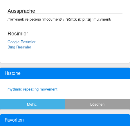
Aussprache
/ˈrəᴛʜmək rēˈpētəɴɢ ˈmo͞ovmənt/ /ˈrɪðmɪk riːˈpiːtɪŋ ˈmuːvmənt/
Resimler
Google Resimler
Bing Resimler
Historie
rhythmic repeating movement
Mehr...
Löschen
Favoriten