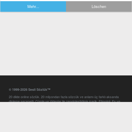
Mehr...
Löschen
© 1999-2026 Sesli Sözlük™
20 dilde online sözlük. 20 milyondan fazla sözcük ve anlamı üç farklı aksanda
dinleme seçeneği. Cümle ve Videolar ile zenginleştirilmiş içerik. Etimoloji, Eş ve
Zıt anlamlar, kelime okunuşları ve günün kelimesi. Yazım Türkçeleştirici ile hatalı
Türkçe metinleri düzeltme. iOS, Android ve Windows mobil platformlarda online
ve offline sözlük programları. Sesli Sözlük garantisinde Profesyonel çeviri
hizmetleri. İngilizce kelime haznenizi arttıracak kelime oyunları. Ayarlar
bölümünü kullarak çevirisini görmek istediğiniz sözlükleri seçme ve aynı
zamanda sözlüklerin gösterim sırasını ayarlama imkanı. Kelimelerin