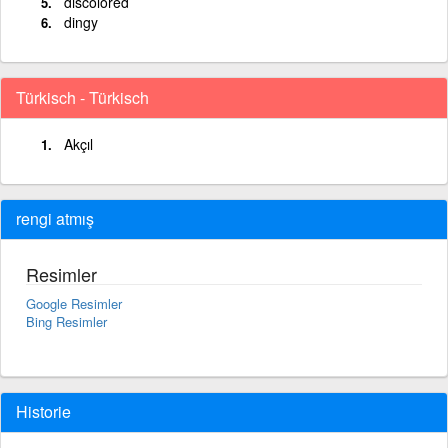
discolored
dingy
Türkisch - Türkisch
Akçıl
rengi atmış
Resimler
Google Resimler
Bing Resimler
Historie