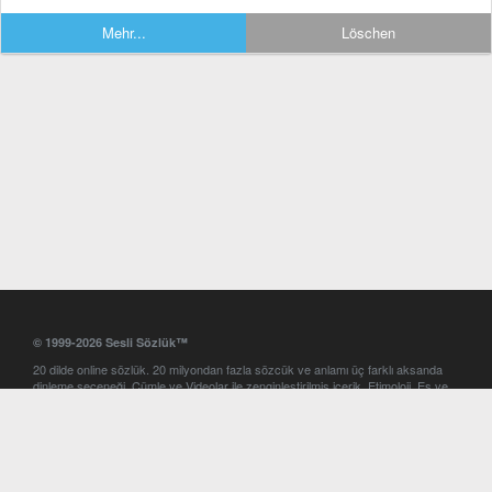
Mehr...
Löschen
© 1999-2026 Sesli Sözlük™
20 dilde online sözlük. 20 milyondan fazla sözcük ve anlamı üç farklı aksanda
dinleme seçeneği. Cümle ve Videolar ile zenginleştirilmiş içerik. Etimoloji, Eş ve
Zıt anlamlar, kelime okunuşları ve günün kelimesi. Yazım Türkçeleştirici ile hatalı
Türkçe metinleri düzeltme. iOS, Android ve Windows mobil platformlarda online
ve offline sözlük programları. Sesli Sözlük garantisinde Profesyonel çeviri
hizmetleri. İngilizce kelime haznenizi arttıracak kelime oyunları. Ayarlar
bölümünü kullarak çevirisini görmek istediğiniz sözlükleri seçme ve aynı
zamanda sözlüklerin gösterim sırasını ayarlama imkanı. Kelimelerin