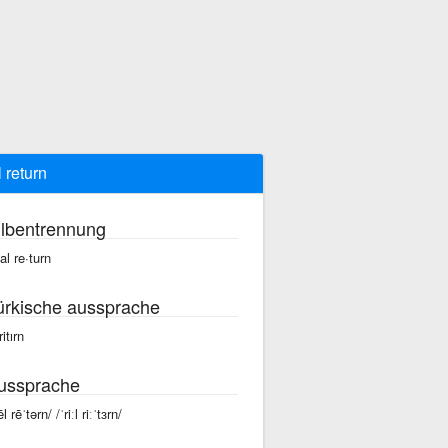
l return
ilbentrennung
al re·turn
ürkische aussprache
 ritırn
ussprache
ēl rēˈtərn/ /ˈriːl riːˈtɜrn/