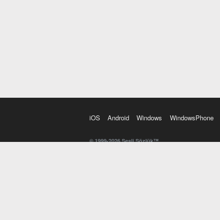
iOS
Android
Windows
WindowsPhone
© 1999-2026 Sesli Sözlük™
20 dilde online sözlük. 20 milyondan fazla sözcük ve anl
kelimesi. Yazım Türkçeleştirici ile hatalı Türkçe metinl
İngilizce kelime haznenizi arttıracak kelime oyunları. 
seslendirilişini otomatik dinlemek için ayarlardan isteğin