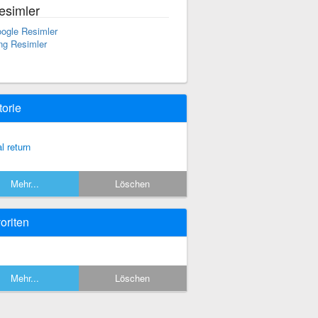
esimler
ogle Resimler
ng Resimler
torie
al return
Mehr...
Löschen
oriten
Mehr...
Löschen