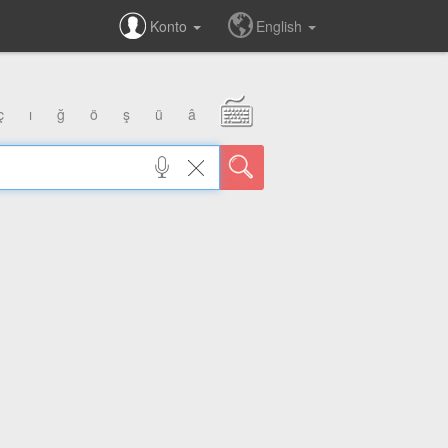
Konto
English
ç
ı
ğ
ö
ş
ü
â