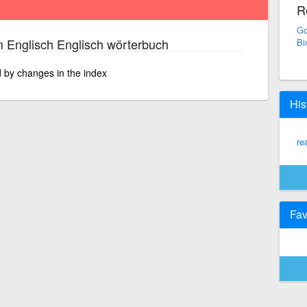
R
Go
 Englisch Englisch wörterbuch
Bi
ed by changes in the index
His
re
Fav