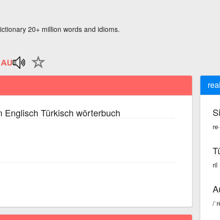
ictionary 20+ million words and idioms.
rea
S
 Englisch Türkisch wörterbuch
re·
T
ril
A
/ˈr