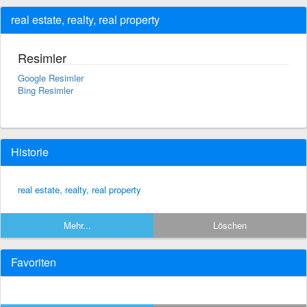
real estate, realty, real property
Resimler
Google Resimler
Bing Resimler
Historie
real estate, realty, real property
Mehr...
Löschen
Favoriten