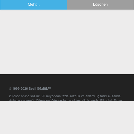
Mehr...
Löschen
© 1999-2026 Sesli Sözlük™
20 dilde online sözlük. 20 milyondan fazla sözcük ve anlamı üç farklı aksanda
dinleme seçeneği. Cümle ve Videolar ile zenginleştirilmiş içerik. Etimoloji, Eş ve
Zıt anlamlar, kelime okunuşları ve günün kelimesi. Yazım Türkçeleştirici ile hatalı
Türkçe metinleri düzeltme. iOS, Android ve Windows mobil platformlarda online
ve offline sözlük programları. Sesli Sözlük garantisinde Profesyonel çeviri
hizmetleri. İngilizce kelime haznenizi arttıracak kelime oyunları. Ayarlar
bölümünü kullarak çevirisini görmek istediğiniz sözlükleri seçme ve aynı
zamanda sözlüklerin gösterim sırasını ayarlama imkanı. Kelimelerin
seslendirilişini otomatik dinlemek için ayarlardan isteğiniz aksanı seçebilirsiniz.