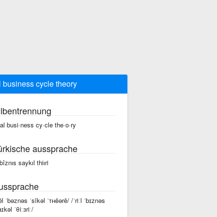
l business cycle theory
ilbentrennung
·al busi·ness cy·cle the·o·ry
ürkische aussprache
 bîznıs saykıl thiıri
ussprache
rēl ˈbəznəs ˈsīkəl ˈᴛʜēərē/ /ˈriːl ˈbɪznəs
ɪkəl ˈθiːɜriː/