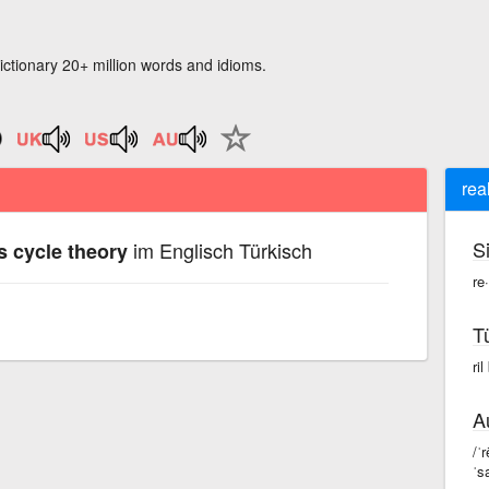
ictionary 20+ million words and idioms.
rea
S
im Englisch Türkisch
s cycle theory
re
T
ril
A
/ˈ
ˈsa