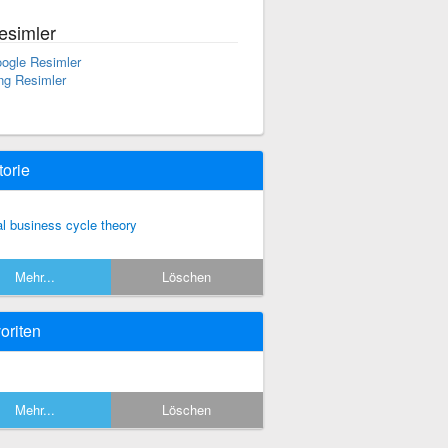
esimler
ogle Resimler
ng Resimler
torie
al business cycle theory
Mehr...
Löschen
oriten
Mehr...
Löschen