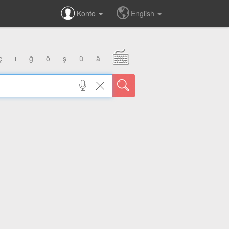
Konto
English
ç
ı
ğ
ö
ş
ü
â