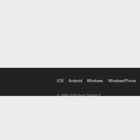
iOS
Android
Windows
WindowsPhone
© 1999-2026 Sesli Sözlük™
20 dilde online sözlük. 20 milyondan fazla sözcük ve anl
kelimesi. Yazım Türkçeleştirici ile hatalı Türkçe metinl
İngilizce kelime haznenizi arttıracak kelime oyunları. 
seslendirilişini otomatik dinlemek için ayarlardan isteğin