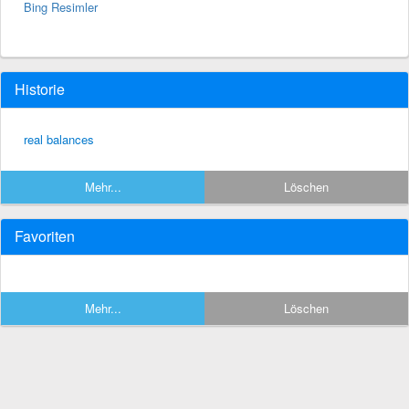
Bing Resimler
Historie
real balances
Mehr...
Löschen
Favoriten
Mehr...
Löschen