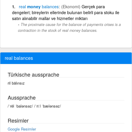
real
money
balances
(Ekonomi)
Gerçek para
dengeleri; bireylerin ellerinde bulunan belirli para stoku ile
satın alınabilir mallar ve hizmetler miktarı
The proximate cause for the balance of payments crises is a
contraction in the stock of real money balances.
real balances
Türkische aussprache
ril bälınsız
Aussprache
/ˈrēl ˈbalənsəz/ /ˈriːl ˈbælənsəz/
Resimler
Google Resimler