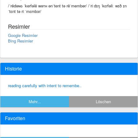
/ˈrēdəɴɢ ˈkerfəlē wəᴛʜ ənˈtent tə rēˈmembər/ /ˈriːdɪŋ ˈkɛrfəliː wɪð ɪn
ˈtɛnt tə riːˈmɛmbɜr/
Resimler
Google Resimler
Bing Resimler
Historie
reading carefully with intent to remembe..
Mehr...
Löschen
Favoriten