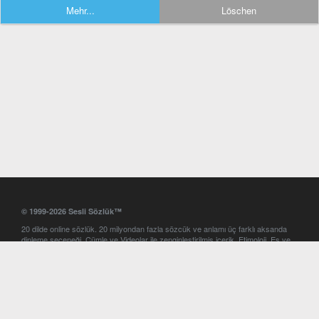
Mehr...
Löschen
© 1999-2026 Sesli Sözlük™
20 dilde online sözlük. 20 milyondan fazla sözcük ve anlamı üç farklı aksanda
dinleme seçeneği. Cümle ve Videolar ile zenginleştirilmiş içerik. Etimoloji, Eş ve
Zıt anlamlar, kelime okunuşları ve günün kelimesi. Yazım Türkçeleştirici ile hatalı
Türkçe metinleri düzeltme. iOS, Android ve Windows mobil platformlarda online
ve offline sözlük programları. Sesli Sözlük garantisinde Profesyonel çeviri
hizmetleri. İngilizce kelime haznenizi arttıracak kelime oyunları. Ayarlar
bölümünü kullarak çevirisini görmek istediğiniz sözlükleri seçme ve aynı
zamanda sözlüklerin gösterim sırasını ayarlama imkanı. Kelimelerin
seslendirilişini otomatik dinlemek için ayarlardan isteğiniz aksanı seçebilirsiniz.