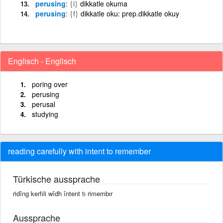
perusing
{i}
dikkatle okuma
perusing
{f}
dikkatle oku: prep.dikkatle okuy
Englisch - Englisch
poring over
perusing
perusal
studying
reading carefully with intent to remember
Türkische aussprache
ridîng kerfıli wîdh întent tı rimembır
Aussprache