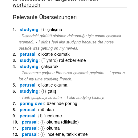
wörterbuch
Relevante Übersetzungen
studying
{i}
çalışma
Dışarıdaki gürültü sinirime dokunduğu için canım çalışmak
-
istemedi.
I didn't feel like studying because the noise
outside was getting on my nerves.
perusal
dikkatle okumak
studying
(Tiyatro)
rol ezberleme
studying
çalışarak
-
Zamanımın çoğunu Fransızca çalışarak geçirdim.
I spent a
lot of my time studying French.
perusal
dikkatle okuma
studying
{f}
çalış
-
Tarih çalışmayı severim.
I like studying history.
poring over
üzerinde poring
perusal
mütalaa
perusal
{i}
inceleme
perusal
{i}
okuma (dikkatle)
perusal
{i}
okuma
perusal
{i}
inceleme, tetkik etme