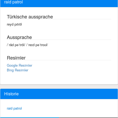
raid patrol
Türkische aussprache
reyd pıtrōl
Aussprache
/ˈrād pəˈtrōl/ /ˈreɪd pəˈtroʊl/
Resimler
Google Resimler
Bing Resimler
Historie
raid patrol