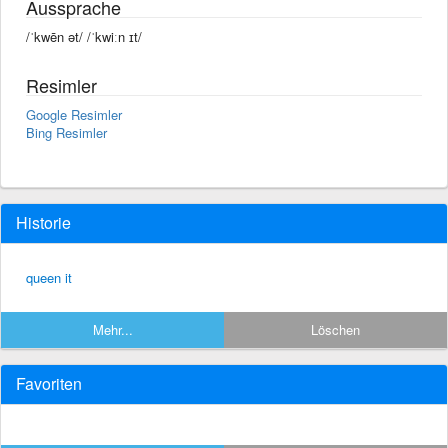
Aussprache
/ˈkwēn ət/ /ˈkwiːn ɪt/
Resimler
Google Resimler
Bing Resimler
Historie
queen it
Mehr...
Löschen
Favoriten