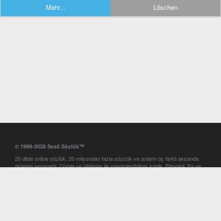
Mehr...
Löschen
© 1999-2026 Sesli Sözlük™
20 dilde online sözlük. 20 milyondan fazla sözcük ve anlamı üç farklı aksanda
dinleme seçeneği. Cümle ve Videolar ile zenginleştirilmiş içerik. Etimoloji, Eş ve
Zıt anlamlar, kelime okunuşları ve günün kelimesi. Yazım Türkçeleştirici ile hatalı
Türkçe metinleri düzeltme. iOS, Android ve Windows mobil platformlarda online
ve offline sözlük programları. Sesli Sözlük garantisinde Profesyonel çeviri
hizmetleri. İngilizce kelime haznenizi arttıracak kelime oyunları. Ayarlar
bölümünü kullarak çevirisini görmek istediğiniz sözlükleri seçme ve aynı
zamanda sözlüklerin gösterim sırasını ayarlama imkanı. Kelimelerin
seslendirilişini otomatik dinlemek için ayarlardan isteğiniz aksanı seçebilirsiniz.