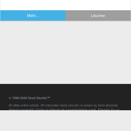
Mehr...
Löschen
© 1999-2026 Sesli Sözlük™
20 dilde online sözlük. 20 milyondan fazla sözcük ve anlamı üç farklı aksanda
dinleme seçeneği. Cümle ve Videolar ile zenginleştirilmiş içerik. Etimoloji, Eş ve
Zıt anlamlar, kelime okunuşları ve günün kelimesi. Yazım Türkçeleştirici ile hatalı
Türkçe metinleri düzeltme. iOS, Android ve Windows mobil platformlarda online
ve offline sözlük programları. Sesli Sözlük garantisinde Profesyonel çeviri
hizmetleri. İngilizce kelime haznenizi arttıracak kelime oyunları. Ayarlar