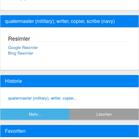
quatermaster (military); writer, copier, scribe (navy)
Resimler
Google Resimler
Bing Resimler
Historie
quatermaster (military); writer, copier,..
Mehr...
Löschen
Favoriten