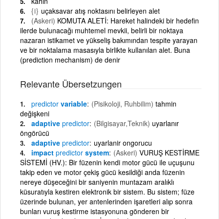
kâhin
{i}
uçaksavar atış noktasını belirleyen alet
(Askeri)
KOMUTA ALETİ: Hareket halindeki bir hedefin
ilerde bulunacağı muhtemel mevkii, belirli bir noktaya
nazaran istikamet ve yükseliş bakımından tespite yarayan
ve bir noktalama masasıyla birlikte kullanılan alet. Buna
(prediction mechanism) de denir
Relevante Übersetzungen
predictor
variable
(Pisikoloji, Ruhbilim)
tahmin
değişkeni
adaptive
predictor
(Bilgisayar,Teknik)
uyarlanır
öngörücü
adaptive
predictor
uyarlanir ongorucu
impact
predictor
system
(Askeri)
VURUŞ KESTİRME
SİSTEMİ (HV.): Bir füzenin kendi motor gücü ile uçuşunu
takip eden ve motor çekiş gücü kesildiği anda füzenin
nereye düşeceğini bir saniyenin muntazam aralıklı
küsuratıyla kestiren elektronik bir sistem. Bu sistem; füze
üzerinde bulunan, yer antenlerinden işaretleri alıp sonra
bunları vuruş kestirme istasyonuna gönderen bir