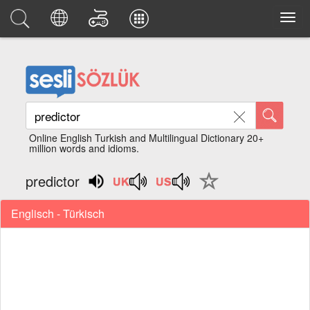
Online English Turkish and Multilingual Dictionary 20+
million words and idioms.
predictor
Englisch - Türkisch