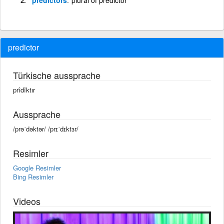
predictor
Türkische aussprache
prîdîktır
Aussprache
/prəˈdəktər/ /prɪˈdɪktɜr/
Resimler
Google Resimler
Bing Resimler
Videos