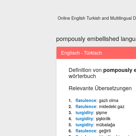
Online English Turkish and Multilingual D
pompously embellished lang
Englisch - Türkisch
Definition von
pompously e
wörterbuch
Relevante Übersetzungen
flatulence
gazlı olma
flatulence
midedeki gaz
turgidity
şişme
turgidity
şişkinlik
turgidity
mübalağa
flatulence
geğirti