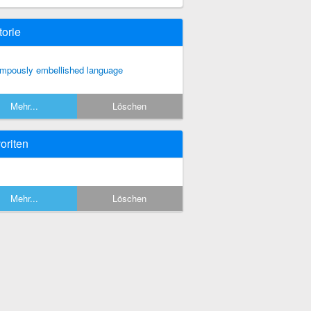
torie
mpously embellished language
Mehr...
Löschen
oriten
Mehr...
Löschen