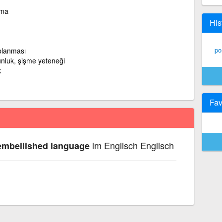
lma
His
po
planması
gunluk, şişme yeteneği
k
Fav
im Englisch Englisch
mbellished language