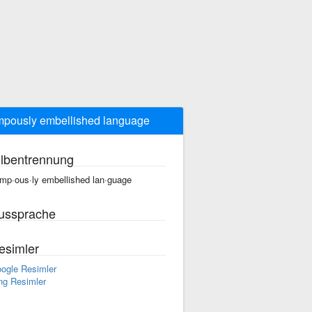
pously embellished language
ilbentrennung
mp·ous·ly embellished lan·guage
ussprache
esimler
ogle Resimler
ng Resimler