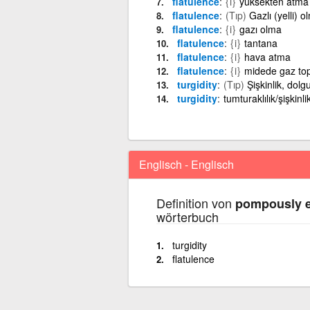
flatulence
{i}
yüksekten atma
flatulence
(Tıp)
Gazlı (yelli) o
flatulence
{i}
gazı olma
flatulence
{i}
tantana
flatulence
{i}
hava atma
flatulence
{i}
midede gaz to
turgidity
(Tıp)
Şişkinlik, dol
turgidity
tumturaklılık/şişkinli
Englisch - Englisch
Definition von
pompously e
wörterbuch
turgidity
flatulence