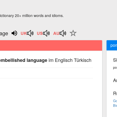
ictionary 20+ million words and idioms.
uage
pom
S
im Englisch Türkisch
mbellished language
po
A
R
Go
Bi