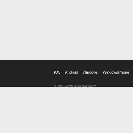
iOS
Android
Windows
WindowsPhone
© 1999-2026 Sesli Sözlük™
20 dilde online sözlük. 20 milyondan fazla sözcük ve anl
kelimesi. Yazım Türkçeleştirici ile hatalı Türkçe metinl
İngilizce kelime haznenizi arttıracak kelime oyunları. 
seslendirilişini otomatik dinlemek için ayarlardan isteğin