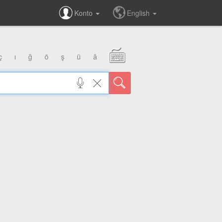
Konto
English
ç
ı
ğ
ö
ş
ü
â