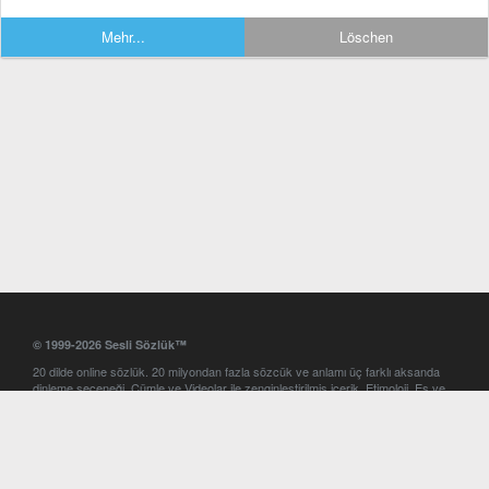
Mehr...
Löschen
© 1999-2026 Sesli Sözlük™
20 dilde online sözlük. 20 milyondan fazla sözcük ve anlamı üç farklı aksanda
dinleme seçeneği. Cümle ve Videolar ile zenginleştirilmiş içerik. Etimoloji, Eş ve
Zıt anlamlar, kelime okunuşları ve günün kelimesi. Yazım Türkçeleştirici ile hatalı
Türkçe metinleri düzeltme. iOS, Android ve Windows mobil platformlarda online
ve offline sözlük programları. Sesli Sözlük garantisinde Profesyonel çeviri
hizmetleri. İngilizce kelime haznenizi arttıracak kelime oyunları. Ayarlar
bölümünü kullarak çevirisini görmek istediğiniz sözlükleri seçme ve aynı
zamanda sözlüklerin gösterim sırasını ayarlama imkanı. Kelimelerin