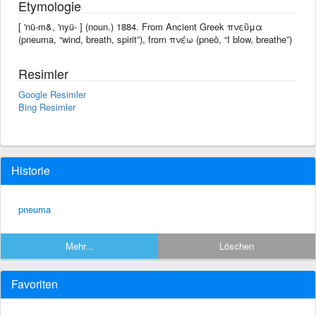
Etymologie
[ 'nü-m&, 'nyü- ] (noun.) 1884. From Ancient Greek πνεῦμα
(pneuma, “wind, breath, spirit”), from πνέω (pneō, “I blow, breathe”)
Resimler
Google Resimler
Bing Resimler
Historie
pneuma
Mehr...
Löschen
Favoriten