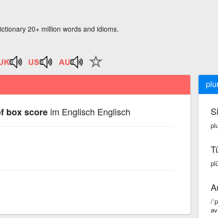
ictionary 20+ million words and idioms.
plu
S
im Englisch Englisch
of box score
pl
T
pl
A
/ˈ
əv