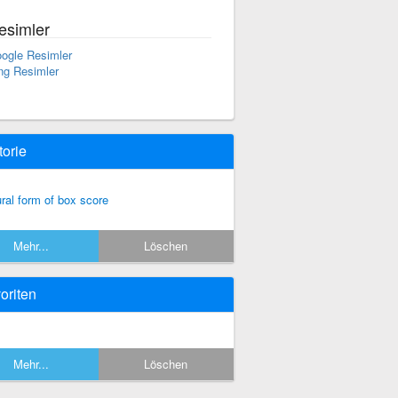
esimler
ogle Resimler
ng Resimler
torie
ural form of box score
Mehr...
Löschen
oriten
Mehr...
Löschen