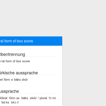
ral form of box score
ilbentrennung
u·ral form of box score
ürkische aussprache
ûrıl fôrm ıv bäks skôr
ussprache
plo͝orəl ˈfôrm əv ˈbäks ˈskôr/ /ˈplʊrəl ˈfɔːrm
 ˈbɑːks ˈskɔːr/