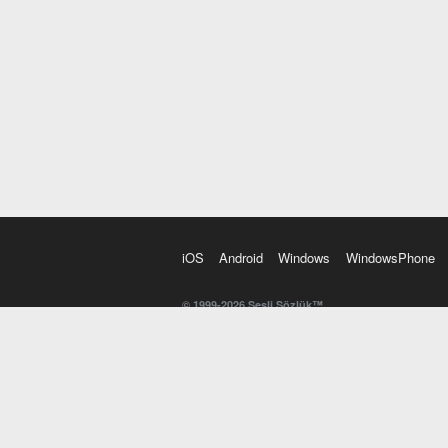
iOS
Android
Windows
WindowsPhone
© 1999-2026 Sesli Sözlük™
20 dilde online sözlük. 20 milyondan fazla sözcük ve anl
kelimesi. Yazım Türkçeleştirici ile hatalı Türkçe metinl
İngilizce kelime haznenizi arttıracak kelime oyunları. 
seslendirilişini otomatik dinlemek için ayarlardan isteğin