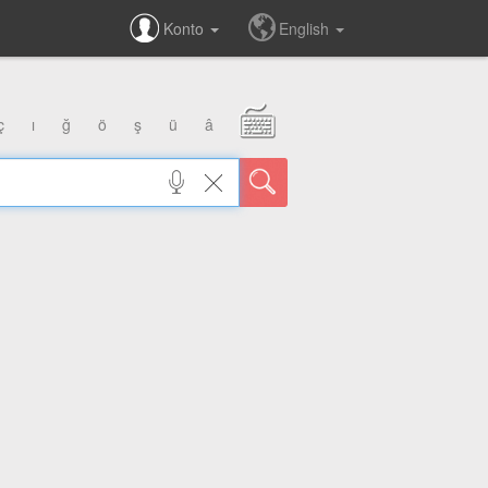
Konto
English
ç
ı
ğ
ö
ş
ü
â