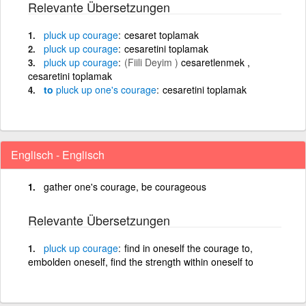
Relevante Übersetzungen
pluck
up
courage
cesaret toplamak
pluck
up
courage
cesaretini toplamak
pluck
up
courage
(Fiili Deyim )
cesaretlenmek ,
cesaretini toplamak
to
pluck
up
one's
courage
cesaretini toplamak
Englisch - Englisch
gather one's courage, be courageous
Relevante Übersetzungen
pluck
up
courage
find in oneself the courage to,
embolden oneself, find the strength within oneself to