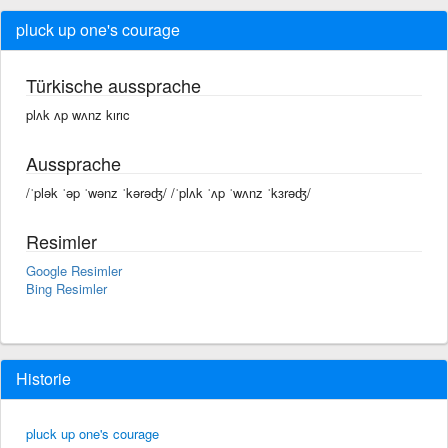
pluck up one's courage
Türkische aussprache
plʌk ʌp wʌnz kırıc
Aussprache
/ˈplək ˈəp ˈwənz ˈkərəʤ/ /ˈplʌk ˈʌp ˈwʌnz ˈkɜrəʤ/
Resimler
Google Resimler
Bing Resimler
Historie
pluck up one's courage