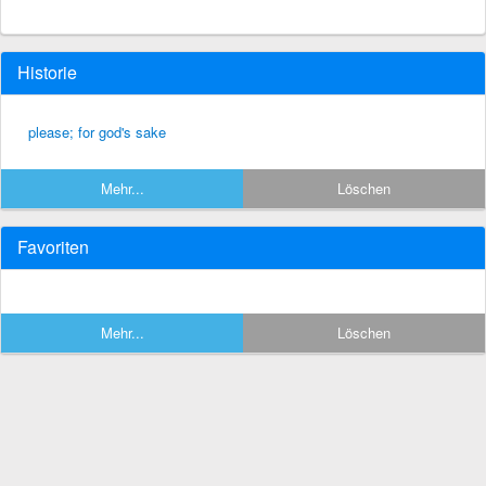
Historie
please; for god's sake
Mehr...
Löschen
Favoriten
Mehr...
Löschen