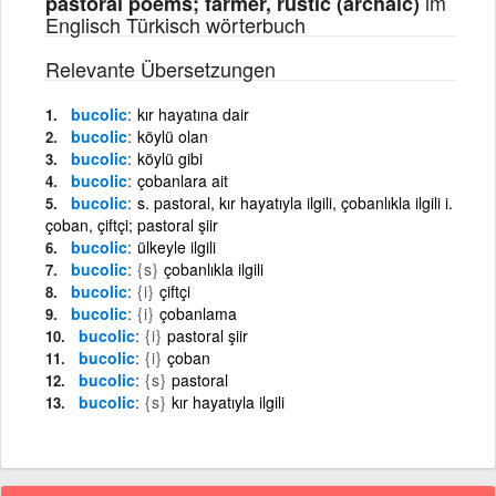
im
pastoral poems; farmer, rustic (archaic)
Englisch Türkisch wörterbuch
Relevante Übersetzungen
bucolic
kır hayatına dair
bucolic
köylü olan
bucolic
köylü gibi
bucolic
çobanlara ait
bucolic
s. pastoral, kır hayatıyla ilgili, çobanlıkla ilgili i.
çoban, çiftçi; pastoral şiir
bucolic
ülkeyle ilgili
bucolic
{s}
çobanlıkla ilgili
bucolic
{i}
çiftçi
bucolic
{i}
çobanlama
bucolic
{i}
pastoral şiir
bucolic
{i}
çoban
bucolic
{s}
pastoral
bucolic
{s}
kır hayatıyla ilgili