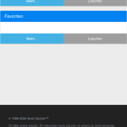
Mehr...
Löschen
Favoriten
Mehr...
Löschen
© 1999-2026 Sesli Sözlük™
20 dilde online sözlük. 20 milyondan fazla sözcük ve anlamı üç farklı aksanda