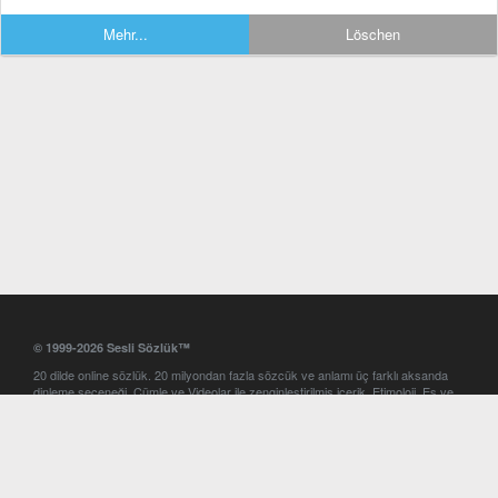
Mehr...
Löschen
© 1999-2026 Sesli Sözlük™
20 dilde online sözlük. 20 milyondan fazla sözcük ve anlamı üç farklı aksanda
dinleme seçeneği. Cümle ve Videolar ile zenginleştirilmiş içerik. Etimoloji, Eş ve
Zıt anlamlar, kelime okunuşları ve günün kelimesi. Yazım Türkçeleştirici ile hatalı
Türkçe metinleri düzeltme. iOS, Android ve Windows mobil platformlarda online
ve offline sözlük programları. Sesli Sözlük garantisinde Profesyonel çeviri
hizmetleri. İngilizce kelime haznenizi arttıracak kelime oyunları. Ayarlar
bölümünü kullarak çevirisini görmek istediğiniz sözlükleri seçme ve aynı
zamanda sözlüklerin gösterim sırasını ayarlama imkanı. Kelimelerin