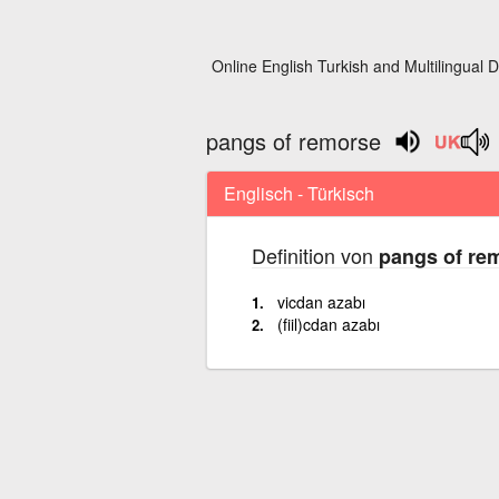
Online English Turkish and Multilingual D
pangs of remorse
Englisch - Türkisch
Definition von
pangs of re
vicdan azabı
(fiil)cdan azabı