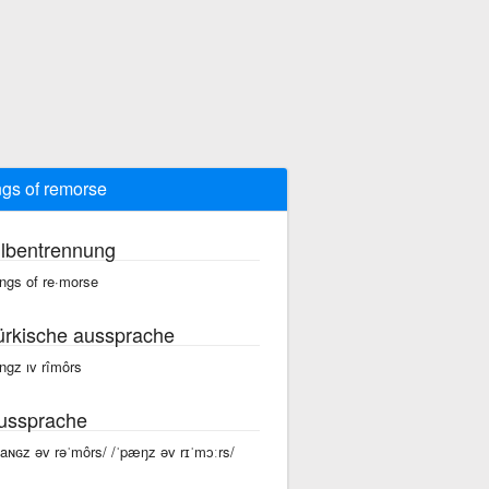
gs of remorse
ilbentrennung
ngs of re·morse
ürkische aussprache
ngz ıv rîmôrs
ussprache
paɴɢz əv rəˈmôrs/ /ˈpæŋz əv rɪˈmɔːrs/