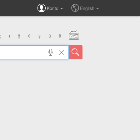
Konto
English
ç
ı
ğ
ö
ş
ü
â