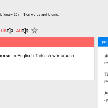
ictionary 20+ million words and idioms.
pan
S
im Englisch Türkisch wörterbuch
morse
pa
T
pä
A
/ˈ