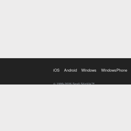
iOS
Android
Windows
WindowsPhone
© 1999-2026 Sesli Sözlük™
20 dilde online sözlük. 20 milyondan fazla sözcük ve anl
kelimesi. Yazım Türkçeleştirici ile hatalı Türkçe metinl
İngilizce kelime haznenizi arttıracak kelime oyunları. 
seslendirilişini otomatik dinlemek için ayarlardan isteğin