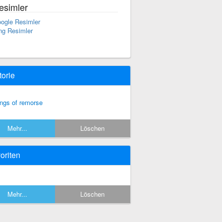
esimler
ogle Resimler
ng Resimler
torie
ngs of remorse
Mehr...
Löschen
oriten
Mehr...
Löschen